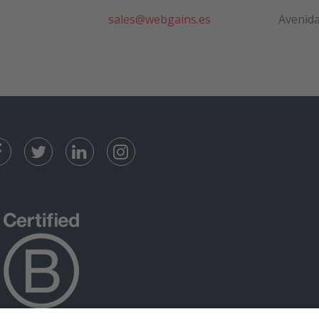
sales@webgains.es
Avenida