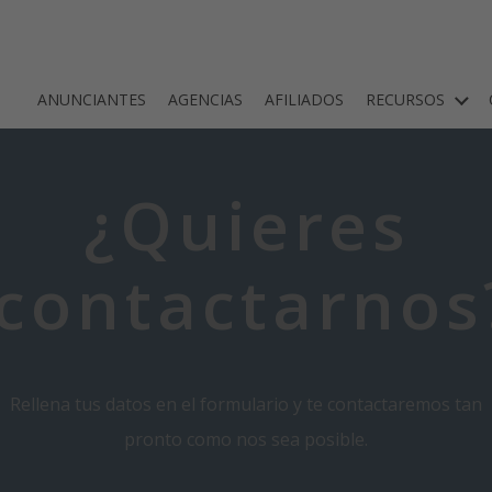
ANUNCIANTES
AGENCIAS
AFILIADOS
RECURSOS
¿Quieres
contactarnos
Rellena tus datos en el formulario y te contactaremos tan
pronto como nos sea posible.