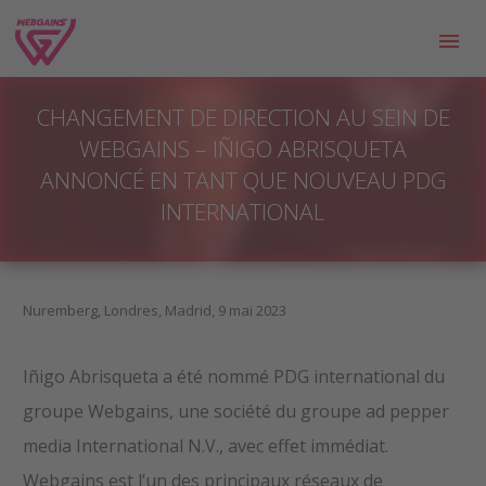
CHANGEMENT DE DIRECTION AU SEIN DE
WEBGAINS – IÑIGO ABRISQUETA
ANNONCÉ EN TANT QUE NOUVEAU PDG
INTERNATIONAL
Nuremberg, Londres, Madrid, 9 mai 2023
Iñigo Abrisqueta a été nommé PDG international du
groupe Webgains, une société du groupe ad pepper
media International N.V., avec effet immédiat.
Webgains est l’un des principaux réseaux de