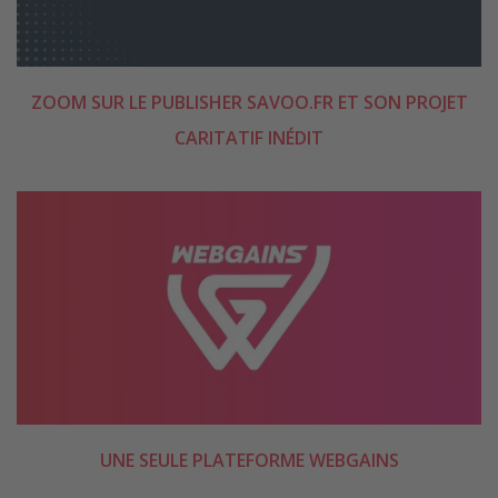
ZOOM SUR LE PUBLISHER SAVOO.FR ET SON PROJET
CARITATIF INÉDIT
UNE SEULE PLATEFORME WEBGAINS