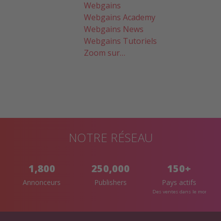
Webgains
Webgains Academy
Webgains News
Webgains Tutoriels
Zoom sur…
NOTRE RÉSEAU
1,800
250,000
150+
Annonceurs
Publishers
Pays actifs
Des ventes dans le monde en