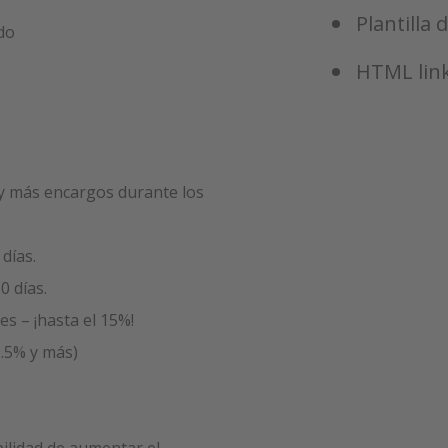
Plantilla 
do
HTML link
 y más encargos durante los
días.
0 días.
s – ¡hasta el 15%!
5.5% y más)