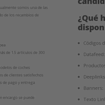
candid
ctualmente somos una de las
do de los recambios de
¿Qué 
dispon
Códigos d
pea
s de 1.5 artículos de 300
Datafeed:
Productos
odelos de coches
s de clientes satisfechos
Deeplinks
s de pago y entrega
Banners: 
 un encargo se puede
Texto Lin