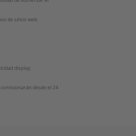
bilidad de aumentar el
os de sitios web:
cidad display;
 comisionarán desde el 24