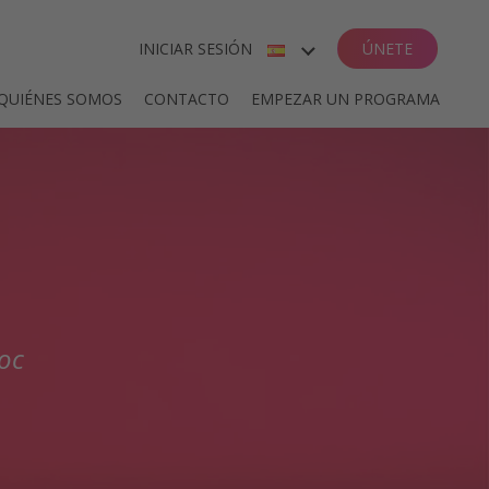
INICIAR SESIÓN
ÚNETE
ENGLISH
QUIÉNES SOMOS
CONTACTO
EMPEZAR UN PROGRAMA
ESPAÑOL
DEUTSCH
FRANÇAIS
oc