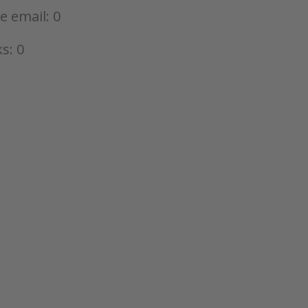
de email: 0
s: 0