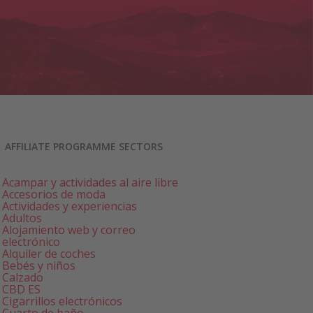
AFFILIATE PROGRAMME SECTORS
Acampar y actividades al aire libre
Accesorios de moda
Actividades y experiencias
Adultos
Alojamiento web y correo
electrónico
Alquiler de coches
Bebés y niños
Calzado
CBD ES
Cigarrillos electrónicos