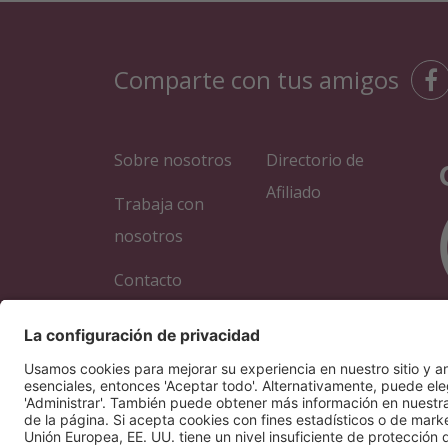
Comparte con tus amigos
Sobre nosotros
Directorio de
Afiliado
Trabaja con
nosotros
Contacto
Academia