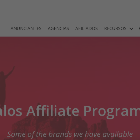
ANUNCIANTES
AGENCIAS
AFILIADOS
RECURSOS
los Affiliate Progr
Some of the brands we have available